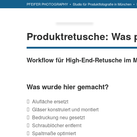
PFEIFER PHOTOGRAPHY
• Studio für Produktfotografie in München •
Produktretusche: Was p
Workflow für High-End-Retusche im 
Was wurde hier gemacht?
Alufläche ersetzt
Gläser konstruiert und montiert
Bedruckung neu gesetzt
Schraublöcher entfernt
Spaltmaße optimiert