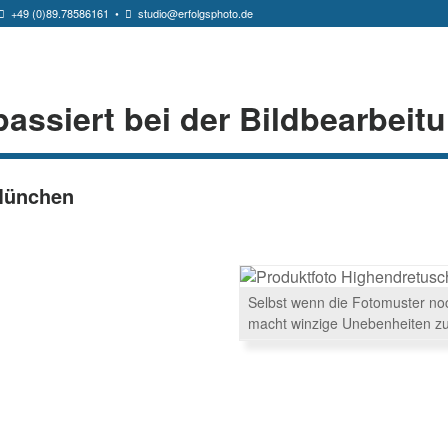
+49 (0)89.78586161
•
studio@erfolgsphoto.de
assiert bei der Bildbearbeit
München
Selbst wenn die Fotomuster noch
macht winzige Unebenheiten z