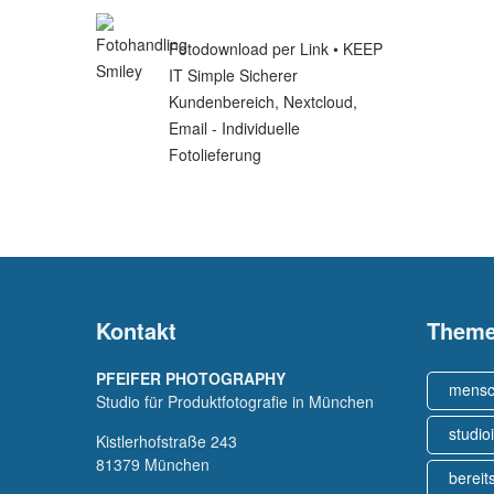
Fotodownload per Link • KEEP
IT Simple Sicherer
Kundenbereich, Nextcloud,
Email - Individuelle
Fotolieferung
Kontakt
Them
PFEIFER PHOTOGRAPHY
mens
Studio für Produktfotografie in München
studio
Kistlerhofstraße 243
81379 München
bereit