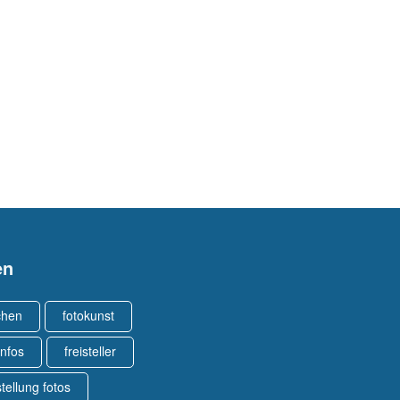
en
chen
fotokunst
infos
freisteller
stellung fotos