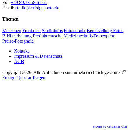
Fon
+49 89.78 58 61 61
Email:
studio@erfolgsphoto.de
Themen
Menschen
Fotokunst
Studioinfos
Fototechnik
Bereitstellung Fotos
Bildbearbeitung
Produktretusche
Medizintechnik-Fotoexperte
Preise-Fotografie
Kontakt
Impressum & Datenschutz
AGB
®
Copyright 2026. Alle Aufnahmen sind urheberrechtlich geschützt!
Fotograf jetzt
anfragen
powered by webEdition CMS